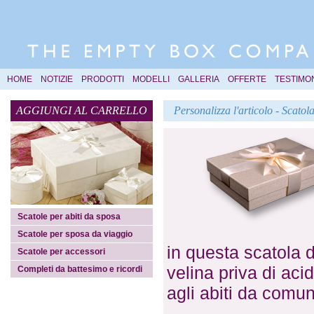
HOME
NOTIZIE
PRODOTTI
MODELLI
GALLERIA
OFFERTE
TESTIMO
AGGIUNGI AL CARRELLO
Personalizza l'articolo - Scato
Scatole per abiti da sposa
Scatole per sposa da viaggio
in questa scatola d
Scatole per accessori
velina priva di aci
Completi da battesimo e ricordi
agli abiti da comu