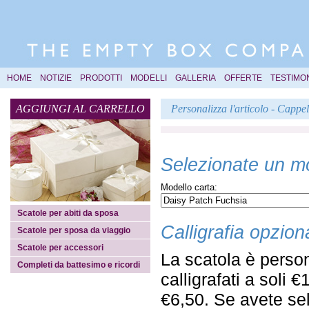
HOME
NOTIZIE
PRODOTTI
MODELLI
GALLERIA
OFFERTE
TESTIMO
AGGIUNGI AL CARRELLO
Personalizza l'articolo - Cappe
Selezionate un mo
Modello carta:
Scatole per abiti da sposa
Calligrafia opzion
Scatole per sposa da viaggio
Scatole per accessori
La scatola è person
Completi da battesimo e ricordi
calligrafati a soli 
€6,50. Se avete sel